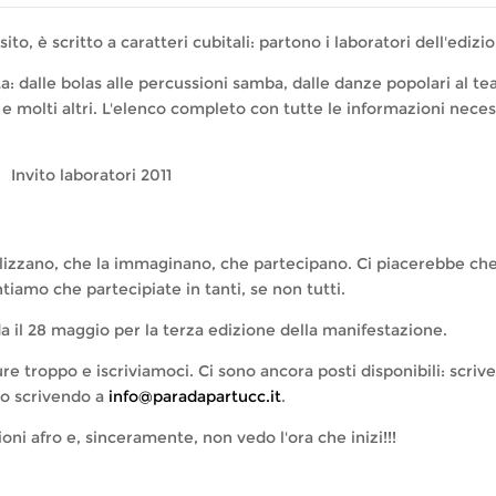
to, è scritto a caratteri cubitali: partono i laboratori dell'edizio
: dalle bolas alle percussioni samba, dalle danze popolari al tea
le e molti altri. L'elenco completo con tutte le informazioni neces
alizzano, che la immaginano, che partecipano. Ci piacerebbe che
ntiamo che partecipiate in tanti, se non tutti.
da il 28 maggio per la terza edizione della manifestazione.
roppo e iscriviamoci. Ci sono ancora posti disponibili: scrive
to scrivendo a
info@paradapartucc.it
.
ioni afro e, sinceramente, non vedo l'ora che inizi!!!