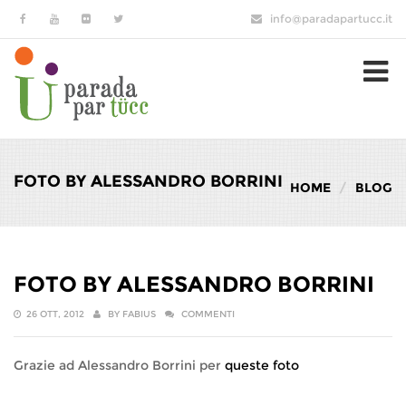
Salta al contenuto principale
info@paradapartucc.it
FOTO BY ALESSANDRO BORRINI
HOME
BLOG
FOTO BY ALESSANDRO BORRINI
26 OTT, 2012
BY
FABIUS
COMMENTI
Grazie ad Alessandro Borrini per
queste foto